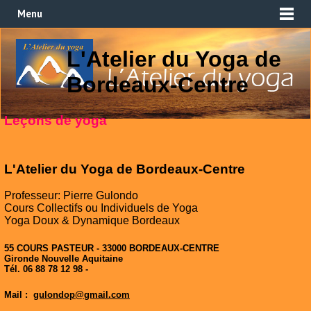
Menu
L'Atelier du Yoga de
Bordeaux-Centre
Leçons de yoga
L'Atelier du Yoga de Bordeaux-Centre
Professeur: Pierre Gulondo
Cours Collectifs ou Individuels de Yoga
Yoga Doux & Dynamique Bordeaux
55 COURS PASTEUR - 33000 BORDEAUX-CENTRE
Gironde Nouvelle Aquitaine
Tél. 06 88 78 12 98 -
Mail :
gulondop@gmail.com